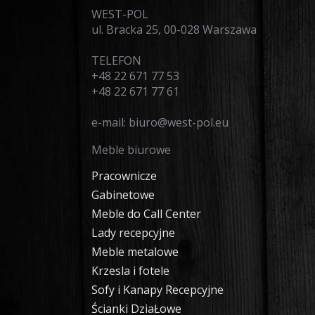
WEST-POL
ul. Bracka 25, 00-028 Warszawa
TELEFON
+48 22 671 77 53
+48 22 671 77 61
e-mail: biuro@west-pol.eu
Meble biurowe
Pracownicze
Gabinetowe
Meble do Call Center
Lady recepcyjne
Meble metalowe
Krzesla i fotele
Sofy i Kanapy Recepcyjne
Ścianki DziaŁowe