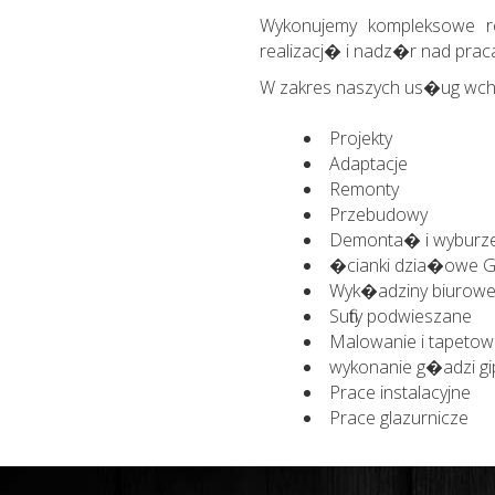
Wykonujemy kompleksowe re
realizacj� i nadz�r nad prac
W zakres naszych us�ug wch
Projekty
Adaptacje
Remonty
Przebudowy
Demonta� i wyburze
�cianki dzia�owe G-
Wyk�adziny biurow
Sufity podwieszane
Malowanie i tapetow
wykonanie g�adzi g
Prace instalacyjne
Prace glazurnicze